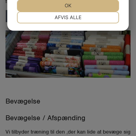
fagmand og dygtig instruktør Vagn Sorknæs…
JA
NEJ
OK
JA
NEJ
NØDVENDIGE
PRÆFERENCER
LÆS MERE
AFVIS ALLE
JA
NEJ
JA
NEJ
MARKETING
STATISTIK
Bevægelse
Bevægelse / Afspænding
Vi tilbyder træning til den ,der kan lide at bevæge sig