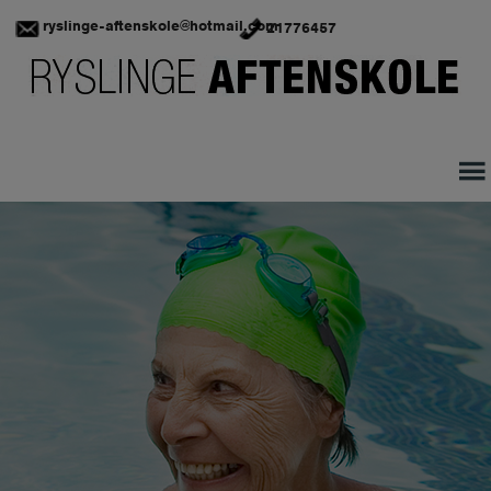
Hop
ryslinge-aftenskole@hotmail.com
21776457
til
indholdet