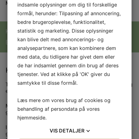
Med venlig hilsen Hanne Skaaning
indsamle oplysninger om dig til forskellige
formål, herunder: Tilpasning af annoncering,
bedre brugeroplevelse, funktionalitet,
Kontakt os på:
21 77 64 57
statistik og marketing. Disse oplysninger
kan blive delt med annoncerings- og
Eller mail til:
ryslinge-aftenskole@hotmail.com
analysepartnere, som kan kombinere dem
med data, du tidligere har givet dem eller
de har indsamlet gennem din brug af deres
Kreative fag
tjenester. Ved at klikke på 'OK' giver du
samtykke til disse formål.
​Tilmelding sker på telefon. ​Se mere under tilmelding
eller kontakt.​
Læs mere om vores brug af cookies og
Meld dig til i god tid, hvis du har en stol e.l., du
behandling af persondata på vores
gerne vil have “fikset” lidt op.
hjemmeside.
I disse tider, hvor vi går ind for genbrug er det en
VIS
DETALJER
god måde at deltage på vores kursus og få en