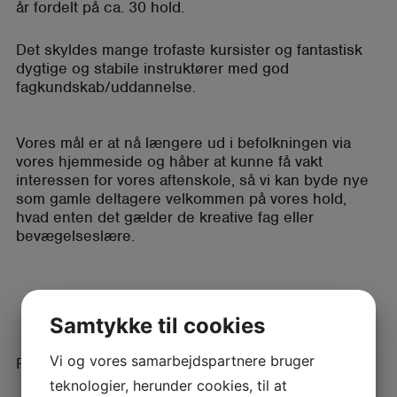
år fordelt på ca. 30 hold.
Det skyldes mange trofaste kursister og fantastisk
dygtige og stabile instruktører med god
fagkundskab/uddannelse.​
Vores mål er at nå længere ud i befolkningen via
vores hjemmeside og håber at kunne få vakt
interessen for vores aftenskole, så vi kan byde nye
som gamle deltagere velkommen på vores hold,
hvad enten det gælder de kreative fag eller
bevægelseslære.
Samtykke til cookies
Vi og vores samarbejdspartnere bruger
På gensyn i aftenskolen!
teknologier, herunder cookies, til at